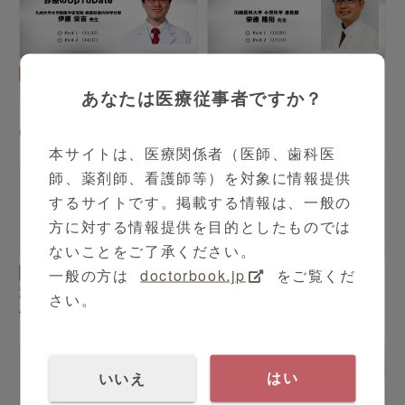
消化器内科
小児科
シリーズ（全2本）
あなたは医療従事者ですか？
シリーズ（全2本）
胃食道逆流症(GERD)診療
川崎病の疾患概要と治療方
のUpToDate
針
本サイトは、医療関係者（医師、歯科医
師、薬剤師、看護師等）を対象に情報提供
するサイトです。掲載する情報は、一般の
方に対する情報提供を目的としたものでは
3:46
4:06
ないことをご了承ください。
一般の方は
doctorbook.jp
をご覧くだ
感染症内科
依田 健志 先生
感染症内科
依田 健志 先生
海外渡航中・帰国後の病気
海外渡航時のワクチン接種
さい。
への対応について
について
いいえ
はい