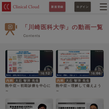
新規登録
ログイン
「川崎医科大学」の動画一覧
Contents
16:12
16:06
内科
大石 智洋 先生
内科
大石 智洋 先生
熱中症～初期診療を中心に
熱中症～理解して備えよう
～
～