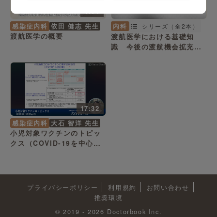
4:04
感染症内科
依田 健志 先生
内科
シリーズ（全2本）
渡航医学の概要
渡航医学における基礎知
識 今後の渡航機会拡充に
向けて
17:32
感染症内科
大石 智洋 先生
小児対象ワクチンのトピッ
クス（COVID-19を中心
に）
プライバシーポリシー
利用規約
お問い合わせ
推奨環境
© 2019 - 2026 Doctorbook Inc.