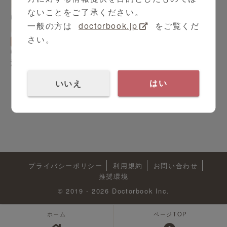
ないことをご了承ください。
一般の方は
doctorbook.jp
をご覧くだ
3:08
さい。
消化器外科
後藤 修 先生
転移を見極め手術の負担を
減らす！SNNSによるがん
の外科治療とは？
いいえ
はい
プライバシーポリシー
利用規約
お問い合わせ
推奨環境
© 2019 - 2026 Doctorbook Inc.
ホーム
ページTOP