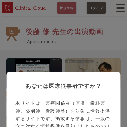
新規登録
ログイン
後藤 修 先生の出演動画
Appearances
あなたは医療従事者ですか？
14:03
3:04
消化器内科
後藤 修 先生
消化器外科
後藤 修 先生
腹腔鏡内視鏡合同手術
LECS（腹腔鏡・内視鏡合
本サイトは、医療関係者（医師、歯科医
（LECS）の現状
同手術）低侵襲術の新コン
師、薬剤師、看護師等）を対象に情報提供
セプトとは
するサイトです。掲載する情報は、一般の
方に対する情報提供を目的としたものでは