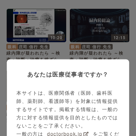
10:20
12:15
眼科
庄司 信行 先生
眼科
庄司 信行 先生
緑内障が疑われたら ～検
緑内障が疑われたら ～検
査・診断・治療を総ざらい
査・診断・治療を総ざらい
～ Part1
～ Part2
あなたは医療従事者ですか？
本サイトは、医療関係者（医師、歯科医
14:02
師、薬剤師、看護師等）を対象に情報提供
眼科
庄司 信行 先生
するサイトです。掲載する情報は、一般の
緑内障が疑われたら ～検
方に対する情報提供を目的としたものでは
査・診断・治療を総ざらい
ないことをご了承ください。
～ Part3
一般の方は
doctorbook.jp
をご覧くだ