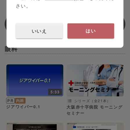
さい。
関連動画
いいえ
はい
眼科
5:33
PR
内科
シリーズ（全21本）
ジアワイパー0.1
大阪赤十字病院 モーニング
セミナー