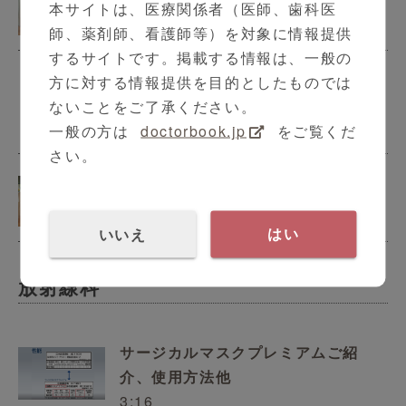
本サイトは、医療関係者（医師、歯科医
8:58
師、薬剤師、看護師等）を対象に情報提供
するサイトです。掲載する情報は、一般の
適切な検体採取が正しい診断につな
方に対する情報提供を目的としたものでは
がる
ないことをご了承ください。
3:16
一般の方は
doctorbook.jp
をご覧くだ
さい。
SpotFire Users voice 5
6:05
いいえ
はい
放射線科
サージカルマスクプレミアムご紹
介、使用方法他
3:16