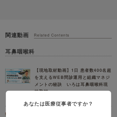
関連動画
Related Contents
耳鼻咽喉科
【現地取材動画】1日 患者数400名超
を支えるWEB問診運用と組織マネジ
メントの秘訣 いろは耳鼻咽喉科現
地取材
29:28
あなたは医療従事者ですか？
SpotFire Users voice 6