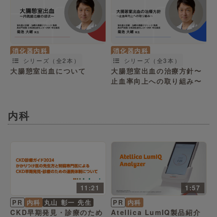
消化器内科
消化器内科
シリーズ（全2本）
シリーズ（全3本）
大腸憩室出血について
大腸憩室出血の治療方針〜
止血率向上への取り組み〜
内科
11:21
1:57
PR
内科
丸山 彰一 先生
PR
内科
CKD早期発見・診療のため
Atellica LumIQ製品紹介