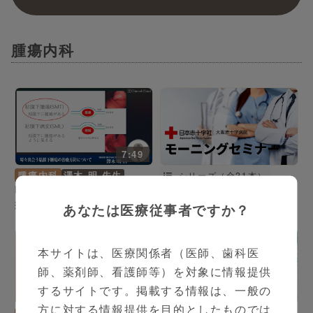
腫瘍内科
7:49
腫瘍内科
澤木 明 先生
シリーズ（全21本）
時々出会う粘膜下腫瘍の治
大阪赤十字病院 モーニング
療方針について
セミナー
あなたは医療従事者ですか？
本サイトは、医療関係者（医師、歯科医
師、薬剤師、看護師等）を対象に情報提供
するサイトです。掲載する情報は、一般の
10:28
方に対する情報提供を目的としたものでは