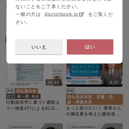
代謝内分泌内科
腫瘍内科
ないことをご了承ください。
伊藤 鉄英 先生
シリーズ（全1本）
福岡山王病院 膵臓内科・
横浜市立大学附属病院 地域
一般の方は
doctorbook.jp
をご覧くだ
神経内分泌腫瘍センター
連携セミナー -遺伝子診断
さい。
伊藤鉄英先生
科-
消化器内科
いいえ
はい
34:49
6:37
PR
消化器内科
PR
江口 有一郎 先生
消化器系疾患、肝臓・胆
行動経済学に基づく腹部エ
道・膵臓疾患
もっと知りたい！ 患者さん
コー検査ATIによるSLD患
の満足度を考えた慢性便秘
者の行動変容のコツ
症治療