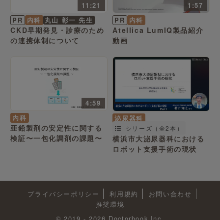
11:21
1:57
PR
内科
丸山 彰一 先生
PR
内科
CKD早期発見・診療のため
Atellica LumIQ製品紹介
の連携体制について
動画
4:59
内科
泌尿器科
亜鉛製剤の安定性に関する
シリーズ（全2本）
検証〜一包化調剤の課題〜
横浜市大泌尿器科における
ロボット支援手術の現状
プライバシーポリシー
利用規約
お問い合わせ
推奨環境
© 2019 - 2026 Doctorbook Inc.