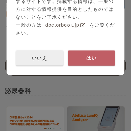
するサイトです。掲載する情報は、一般の
5:52
4:23
方に対する情報提供を目的としたものでは
泌尿器科
近藤 恒徳 先生
泌尿器科
近藤 恒徳 先生
ないことをご了承ください。
ロボット支援腹腔鏡下腎部
ロボット支援腹腔鏡下腎部
一般の方は
doctorbook.jp
をご覧くだ
分切除術 Part3
分切除術 Part4
さい。
いいえ
はい
関連動画
泌尿器科