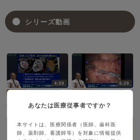
シリーズ動画
4:59
6:29
泌尿器科
近藤 恒徳 先生
泌尿器科
近藤 恒徳 先生
ロボット支援腹腔鏡下腎部
ロボット支援腹腔鏡下腎部
あなたは医療従事者ですか？
分切除術 Part1
分切除術 Part2
本サイトは、医療関係者（医師、歯科医
師、薬剤師、看護師等）を対象に情報提供