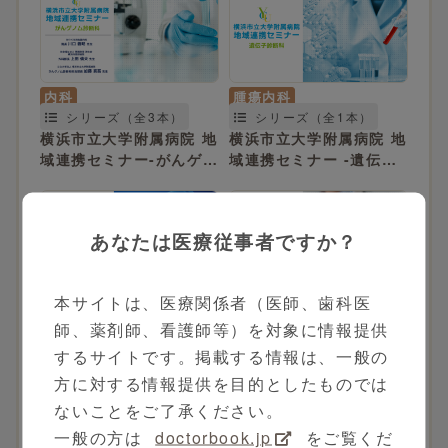
内科
腫瘍内科
シリーズ（全3本）
シリーズ（全1本）
横浜市立大学附属病院 地
横浜市立大学附属病院 地
域連携セミナー-がんゲノ
域連携セミナー -遺伝子
ム診断科-
診断科-
あなたは医療従事者ですか？
本サイトは、医療関係者（医師、歯科医
乳腺甲状腺外科
消化器内科
シリーズ（全2本）
シリーズ（全3本）
師、薬剤師、看護師等）を対象に情報提供
横浜市立大学附属病院 地
横浜市立大学附属病院 地
するサイトです。掲載する情報は、一般の
域連携セミナー -乳腺外
域連携セミナー -消化器
方に対する情報提供を目的としたものでは
科-
内科-
ないことをご了承ください。
一般の方は
doctorbook.jp
をご覧くだ