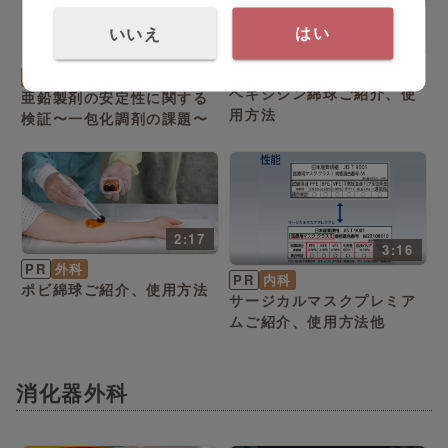
いいえ
はい
2:22
4:59
PR
外科
内科
ヘキシジン綿球ご紹介、使
亜鉛製剤の安定性に関する
用方法
検証〜一包化調剤の課題〜
2:17
3:16
PR
外科
PR
内科
ポビ綿球ご紹介、使用方法
サージカルマスクプレミア
ムご紹介、使用方法他
消化器外科