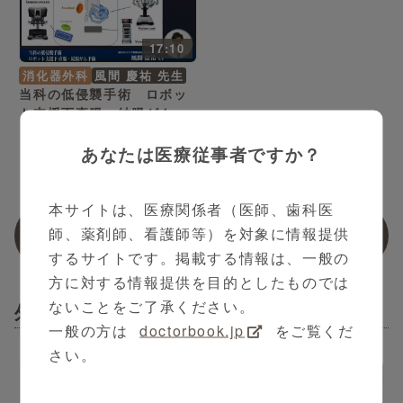
17:10
消化器外科
風間 慶祐 先生
当科の低侵襲手術 ロボッ
ト支援下直腸・結腸がん手
術
あなたは医療従事者ですか？
本サイトは、医療関係者（医師、歯科医
関連動画
師、薬剤師、看護師等）を対象に情報提供
するサイトです。掲載する情報は、一般の
方に対する情報提供を目的としたものでは
ないことをご了承ください。
外科
一般の方は
doctorbook.jp
をご覧くだ
さい。