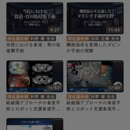
9:27
11:42
消化器外科
利野 靖 先生
消化器外科
沼田 正勝 先生
当院における食道・胃の低
機能温存を意識したダビン
侵襲手術
チ手術の実際
15:52
17:49
消化器外科
利野 靖 先生
消化器外科
利野 靖 先生
経縦隔アプローチの食道手
経縦隔アプローチの食道手
術とロボット支援食道手
術とロボット支援食道手
術 Part1
術 Part2