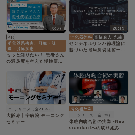
6:37
20:19
PR
消化器外科
高橋直人 先生
消化器系疾患、肝臓・胆
センチネルリンパ節理論に
道・膵臓疾患
基づいた胃局所切除術ーSN
もっと知りたい！ 患者さん
理論に基づく胃局所切除術
の満足度を考えた慢性便秘
の有用性ー
症治療
消化器外科
シリーズ（全21本）
大阪赤十字病院 モーニング
シリーズ（全3本）
体腔内吻合術の実際 -New
セミナー
standardへの取り組み-