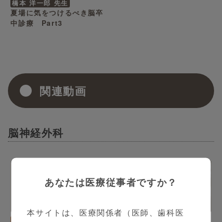
橋本 洋一郎 先生
夏場に気をつけるべき脳卒
中診療 Part3
関連動画
脳神経外科
あなたは医療従事者ですか？
11:00
10:41
本サイトは、医療関係者（医師、歯科医
脳神経外科
樽野 陽亮 先生
脳神経外科
戸田 弘紀 先生