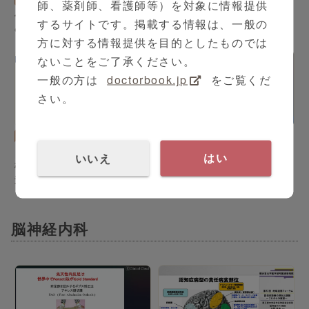
師、薬剤師、看護師等）を対象に情報提供
パーキンソン病の治療～ 飲
パーキンソン病・本態性振
するサイトです。掲載する情報は、一般の
み薬で解決が難しい症状に
戦・運動障害疾患の定位機
方に対する情報提供を目的としたものでは
出会ったとき～
能神経外科治療
ないことをご了承ください。
一般の方は
doctorbook.jp
をご覧くだ
さい。
16:03
脳神経外科
脳神経外科
森岡 基浩 先生
脳血管攣縮 (スパズム)と新
シリーズ（全2本）
いいえ
はい
横浜市立大学附属病院 地域
しい薬剤の登場
連携セミナー -脳神経外科-
脳神経内科