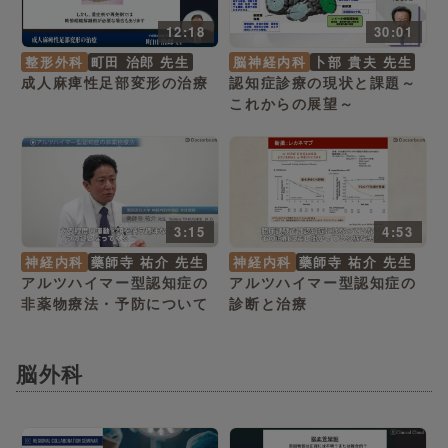
12:18
30:01
整形外科
町田 治郎 先生
脳神経内科
卜部 貴夫 先生
成人麻痺性足部変形の治療
認知症診療の現状と課題～
これからの展望～
3:15
4:53
神経内科
藥師寺 祐介 先生
神経内科
藥師寺 祐介 先生
アルツハイマー型認知症の
アルツハイマー型認知症の
非薬物療法・予防について
診断と治療
脳外科