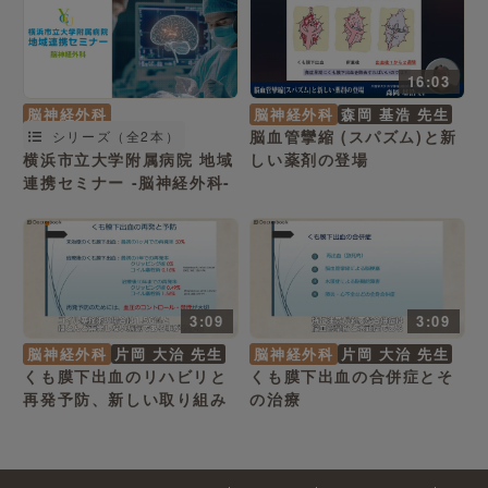
16:03
脳神経外科
脳神経外科
森岡 基浩 先生
脳血管攣縮 (スパズム)と新
シリーズ（全2本）
横浜市立大学附属病院 地域
しい薬剤の登場
連携セミナー -脳神経外科-
3:09
3:09
脳神経外科
片岡 大治 先生
脳神経外科
片岡 大治 先生
くも膜下出血のリハビリと
くも膜下出血の合併症とそ
再発予防、新しい取り組み
の治療