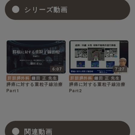
シリーズ動画
6:07
7:27
肝胆膵外科
鎌田 正 先生
肝胆膵外科
鎌田 正 先生
膵癌に対する重粒子線治療
膵癌に対する重粒子線治療
Part1
Part2
関連動画