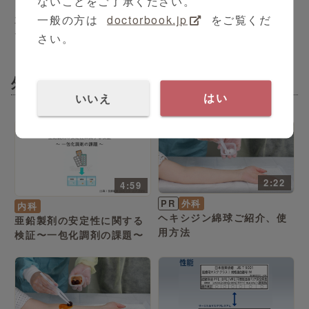
ないことをご了承ください。
放射線科
徳植 公一 先生
シリーズ（全21本）
一般の方は
doctorbook.jp
をご覧くだ
湘南鎌倉総合病院における
大阪赤十字病院 モーニング
陽子線治療
セミナー
さい。
外科
いいえ
はい
2:22
4:59
PR
外科
内科
ヘキシジン綿球ご紹介、使
亜鉛製剤の安定性に関する
用方法
検証〜一包化調剤の課題〜