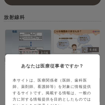
放射線科
4:46
3:16
PR
外科
PR
内科
ギャザー付ドレッシング
あなたは医療従事者ですか？
サージカルマスクプレミア
マインパッド
ムご紹介、使用方法他
本サイトは、医療関係者（医師、歯科医
師、薬剤師、看護師等）を対象に情報提供
するサイトです。掲載する情報は、一般の
方に対する情報提供を目的としたものでは
13:21