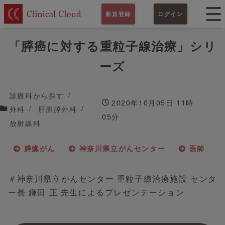
新規登録
ログイン
「膵癌に対する重粒子線治療」シリ
ーズ
診療科から探す
2020年10月05日 11時
外科
肝胆膵外科
05分
放射線科
膵臓がん
神奈川県立がんセンター
医師
＃神奈川県立がんセンター 重粒子線治療施設 センタ
ー長 鎌田 正 先生によるプレゼンテーション