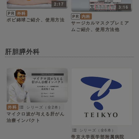
2:17
3:16
PR
外科
PR
内科
ポビ綿球ご紹介、使用方法
サージカルマスクプレミア
ムご紹介、使用方法他
肝胆膵外科
外科
シリーズ（全2本）
マイクロ波が与える肝がん
治療インパクト
シリーズ（全6本）
帝京大学医学部附属病院