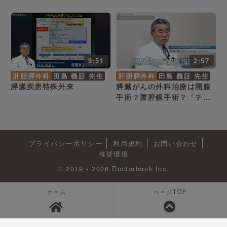
9:51
2:57
肝胆膵外科
田島 義証 先生
肝胆膵外科
田島 義証 先生
膵臓疾患特殊外来
膵臓がんの外科治療は開腹
手術？腹腔鏡手術？「チー
ム医療」を推進する膵臓疾
患特殊外来の取り組みと
は？
プライバシーポリシー
利用規約
お問い合わせ
推奨環境
© 2019 - 2026 Doctorbook Inc.
ホーム
ページTOP
<